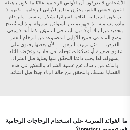
الأشخاص لا يدركون أن الأوانِي الرخامية غالبًا ما تكون باهظة
الثمن. فبعض الناس يحبّون مظهر الأوانِي الرخامية، لكنهم لا
يملكون الميزانية الكافية لشرائها بشكل مناسب. والرخام
مادة مسامية، لذا فهو يمتص السوائل بسهولة. ولذلك، يُنصح
بتحديد ميزانيتك أولًا قبل البدء في التسوّق. كما أنه لا ينبغي
وضع الماء في جميع الأوانِي المصنوعة من الرخام لنفس
الغرض — مثل ترتيب الزهور — لأن بعضها يحتوي على
شقوق صغيرة أو تصدّعات تجعله أقل جاذبية وتعرّضه للتلف
بسهولة. لذا يجب دائمًا التحقّق منها بعناية قبل الشراء،
والتأكد من رضاك عن عملية الشراء، والتفكير في هذه
القضايا مسبقًا، والتحقق من حالة الإناء جيدًا قبل اقتنائه.
ما الفوائد المترتبة على استخدام الزجاجات الرخامية
في تصميم interiors؟