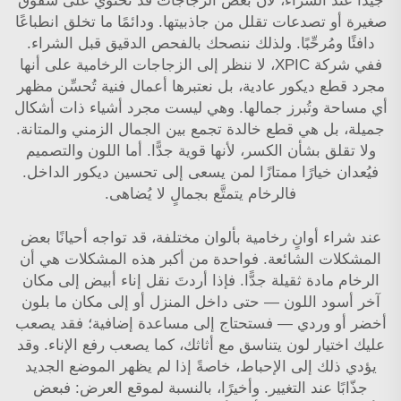
جيدًا عند الشراء، لأن بعض الزجاجات قد تحتوي على شقوق
صغيرة أو تصدعات تقلل من جاذبيتها. ودائمًا ما تخلق انطباعًا
دافئًا ومُرحِّبًا. ولذلك ننصحك بالفحص الدقيق قبل الشراء.
ففي شركة XPIC، لا ننظر إلى الزجاجات الرخامية على أنها
مجرد قطع ديكور عادية، بل نعتبرها أعمال فنية تُحسِّن مظهر
أي مساحة وتُبرز جمالها. وهي ليست مجرد أشياء ذات أشكال
جميلة، بل هي قطع خالدة تجمع بين الجمال الزمني والمتانة.
ولا تقلق بشأن الكسر، لأنها قوية جدًّا. أما اللون والتصميم
فيُعدان خيارًا ممتازًا لمن يسعى إلى تحسين ديكور الداخل.
فالرخام يتمتَّع بجمالٍ لا يُضاهى.
عند شراء أوانٍ رخامية بألوان مختلفة، قد تواجه أحيانًا بعض
المشكلات الشائعة. فواحدة من أكبر هذه المشكلات هي أن
الرخام مادة ثقيلة جدًّا. فإذا أردتَ نقل إناء أبيض إلى مكان
آخر أسود اللون — حتى داخل المنزل أو إلى مكان ما بلون
أخضر أو وردي — فستحتاج إلى مساعدة إضافية؛ فقد يصعب
عليك اختيار لون يتناسق مع أثاثك، كما يصعب رفع الإناء. وقد
يؤدي ذلك إلى الإحباط، خاصةً إذا لم يظهر الموضع الجديد
جذّابًا عند التغيير. وأخيرًا، بالنسبة لموقع العرض: فبعض