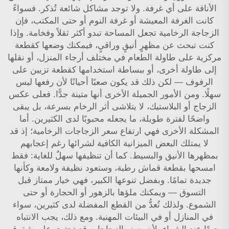
الأناقة على أي غرفة. ولا توجد مشاكل شائعة تُذكر. فسواءً
كانت الغرفة المعيشة أو غرفة النوم أو حتى المكتب، فإن
الزجاجة الرخامية تجعل المساحة تبدو أكثر ثقلاً وفخامة. وإذا
كنت تبحث عن مظهرٍ أنيقٍ وراقيٍ، فيمكنك وضعها كقطعة
مركزية على طاولة الطعام في مختلف أرجاء المنزل، أو نقلها
إلى طاولة أخرى، أو ببساطة استخدامها كقطعة تزيين على
الرفوف — لكن ذلك قد يكون صعبًا أحيانًا لأن رفعها ليس
سهلًا. ومن الأمور الجميلة الأخرى أنها متينة جدًّا. فعلى عكس
الزجاج أو البلاستيك، لا يتلاشى أثر الرخام بسرعة، بل يبقى
واضحًا لفترة طويلة، ما يجعله محبوبًا لدى الكثيرين. أما
المشكلة الأخرى فهي ارتفاع سعر الزجاجات الرخامية؛ إذ قد
لا يمتلك البعض الميزانية الكافية لشرائها رغم إعجابهم
بمظهرها الأنيق والبسيط. كما أن تنظيفها سهلٌ للغاية: فقط
امسحها بقطعة قماش رطبة، وستعود نظيفة ولامعة وكأنها
جديدة تمامًا. وبفضل تنوعها الكبير، فهي خيار ممتاز قبل
التسوق — ويمكنك ملؤها بالزهور أو الحجارة أو حتى
الشموع. ولذلك تُعدُّ من القطع المفضلة لدى كثيرين، سواء
في المنازل أو في البيئات المهنية. ومع ذلك، يجب الانتباه