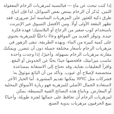
إذا كنت تبحث عن ماءٍ — فبالنسبة لمزهريات الرخام المعقولة
الثمن، يُذكر أن الرخام يمتص بعض السوائل، لذا فإن اتباع
طرق ذكية للعثور على المزهريات المناسبة أمرٌ ضروري. فقد
تظهر البقعة الأولى أولًا. ومن الأفضل التسوق عبر الإنترنت
باستخدام كوب صغير من الزجاج أو البلاستيك؛ فهذه فكرة
جيدة. وتوفّر العديد من المواقع وعاءً داخليًّا للمزهرية يحتوي
على كمية كبيرة من الماء. وبهذه الطريقة، تبقى الزهور في
مزهريات الرخام بأسعار مختلفة جميلة دون أن تتضرر. ويمكنك
مقارنة مزهريات الرخام بسهولة. وأخيرًا، إذا وجدت واحدة
تناسب ميزانيتك، فافحصها جيدًا بحثًا عن الخدوش أو البقع.
واقرأ التعليقات بعناية، وقد تحتاج إلى الاستعانة بمساعدة
متخصصة لإصلاح أي عيوب. وتأكد من أن البائع موثوقٌ به؛
فشركات مثل XPIC يمكنها تقديم المشورة. أما الخيار الآخر
لاستعادة الجمال الأصلي للمزهرية فهو زيارة الأسواق المحلية
أو المعارض. وباتباع هذه النصائح الفنية البسيطة، يمكن
لمزهريات الرخام أن تحافظ على جمالها لفترة طويلة. وأحيانًا
يبيع الحرفيون مزهريات يدوية الصنع.