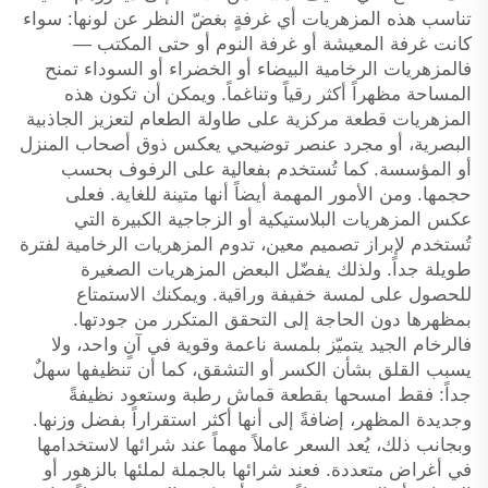
تناسب هذه المزهريات أي غرفةٍ بغضّ النظر عن لونها: سواء
كانت غرفة المعيشة أو غرفة النوم أو حتى المكتب —
فالمزهريات الرخامية البيضاء أو الخضراء أو السوداء تمنح
المساحة مظهراً أكثر رقياً وتناغماً. ويمكن أن تكون هذه
المزهريات قطعة مركزية على طاولة الطعام لتعزيز الجاذبية
البصرية، أو مجرد عنصر توضيحي يعكس ذوق أصحاب المنزل
أو المؤسسة. كما تُستخدم بفعالية على الرفوف بحسب
حجمها. ومن الأمور المهمة أيضاً أنها متينة للغاية. فعلى
عكس المزهريات البلاستيكية أو الزجاجية الكبيرة التي
تُستخدم لإبراز تصميم معين، تدوم المزهريات الرخامية لفترة
طويلة جداً. ولذلك يفضّل البعض المزهريات الصغيرة
للحصول على لمسة خفيفة وراقية. ويمكنك الاستمتاع
بمظهرها دون الحاجة إلى التحقق المتكرر من جودتها.
فالرخام الجيد يتميّز بلمسة ناعمة وقوية في آنٍ واحد، ولا
يسبب القلق بشأن الكسر أو التشقق، كما أن تنظيفها سهلٌ
جداً: فقط امسحها بقطعة قماش رطبة وستعود نظيفةً
وجديدة المظهر، إضافةً إلى أنها أكثر استقراراً بفضل وزنها.
وبجانب ذلك، يُعد السعر عاملاً مهماً عند شرائها لاستخدامها
في أغراض متعددة. فعند شرائها بالجملة لملئها بالزهور أو