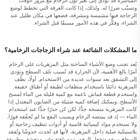
المباشرة قد تؤدي إلى تغيُّر لون الرخام مع مرور الوقت
وتسبِّب ضررًا له. ولذلك، إذا كانت الغرفة التي تخطط لوضع
الزجاجة فيها مشمسة ومشرقة، فضعها في مكان ظليل عند
الشراء، وفكِّر في هذه الأمور مسبقًا قبل الشراء.
ما المشكلات الشائعة عند شراء الزجاجات الرخامية؟
يُعد تجنب وضع الأشياء الساخنة مثل المزهريات على الرخام
أمرًا بالغ الأهمية، لأن الحرارة قد تُسبب تلف السطح وتؤدي
إلى التشقق بعد سنوات عديدة من الاستخدام. أولًا، نظّف
المزهرية دائمًا باستخدام منظفات لطيفة أو أطباق خفيفة.
واستخدم قطعة قماش ناعمة مع كمية قليلة من الماء لمسح
الأسطح. ويمكنك إضافة كمية ضئيلة من الصابون المعتدل إذا
كانت المزهرية متسخة جدًّا، لكن كن حذرًا جدًّا عند استخدام
الماء — إذ قد يمتصه الرخام ويسبب البقع ما لم تُجفّفه فورًا.
ولا تستخدم مواد كيميائية قاسية أو أدوات تنظيف زجاجية أو
بلاستيكية صلبة داخل المزهرية، لأنها قد تُحدث خدوشًا وتُفقد
السطح بريقه وتجعل الزهور تبدو باهتة وغير منتعشة. وطريقة