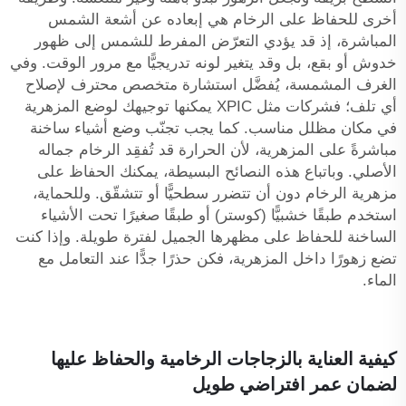
أخرى للحفاظ على الرخام هي إبعاده عن أشعة الشمس
المباشرة، إذ قد يؤدي التعرّض المفرط للشمس إلى ظهور
خدوش أو بقع، بل وقد يتغير لونه تدريجيًّا مع مرور الوقت. وفي
الغرف المشمسة، يُفضَّل استشارة متخصص محترف لإصلاح
أي تلف؛ فشركات مثل XPIC يمكنها توجيهك لوضع المزهرية
في مكان مظلل مناسب. كما يجب تجنّب وضع أشياء ساخنة
مباشرةً على المزهرية، لأن الحرارة قد تُفقِد الرخام جماله
الأصلي. وباتباع هذه النصائح البسيطة، يمكنك الحفاظ على
مزهرية الرخام دون أن تتضرر سطحيًّا أو تتشقّق. وللحماية،
استخدم طبقًا خشبيًّا (كوستر) أو طبقًا صغيرًا تحت الأشياء
الساخنة للحفاظ على مظهرها الجميل لفترة طويلة. وإذا كنت
تضع زهورًا داخل المزهرية، فكن حذرًا جدًّا عند التعامل مع
الماء.
كيفية العناية بالزجاجات الرخامية والحفاظ عليها
لضمان عمر افتراضي طويل