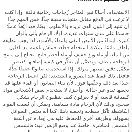
الاستخدام. أحيانًا تبيع المتاجر زُجاجات رخامية تالفة، وإذا كنت
لا ترغب في الدفع مقابل منتجات معيبة جدًّا، فمن المهم جدًّا
أن تنتبه إلى اللون الذي تريده والأسلوب أيضًا، فهذا يُعدُّ عاملًا
حاسمًا على مدى سنوات عديدة. أولًا، الرخام يأتي بألوان
كثيرة، ابتداءً من الأبيض النقي وانتهاءً بالأسود، لذا يجب تنظيفه
بلطف دائمًا. يمكنك استخدام قطعة قماش ناعمة مع القليل
من الماء، أو ماء وردٍ خفيف أو ماء أخضر فاتح. تحتاج إلى مسح
الزجاجة بلطف، ويفضَّل أن تفكِّر في كيفية إضافتها كعنصر
مكمِّل دقيق لمظهر منزلك. إذا استخدمت صابونًا خفيفًا جدًّا،
فافعل ذلك فقط عند الضرورة الشديدة؛ لكن اغسل الزجاجة
جيدًا بعد ذلك وجفِّفها فورًا، لأن بقاء الصابون أو الماء عليها قد
يجعلها تبدو غير جذَّابة. وأخيرًا، لا يستخدم بعض الأشخاص مواد
كيميائية قاسية أو لا يعرفون كيف ينظفون الرخام بشكل
صحيح، وذلك لأن الرخام مادة مسامية، ويمكن أن تُسبب المواد
الكاشطة تآكل سطحه وتجعله باهتًا، كما أنه يمتص السوائل
بسهولة. وطريقة أخرى للحفاظ عليه هي إبعاده عن أشعة
الشمس المباشرة، خاصةً عند وضع الزهور فيه؛ فالشمس