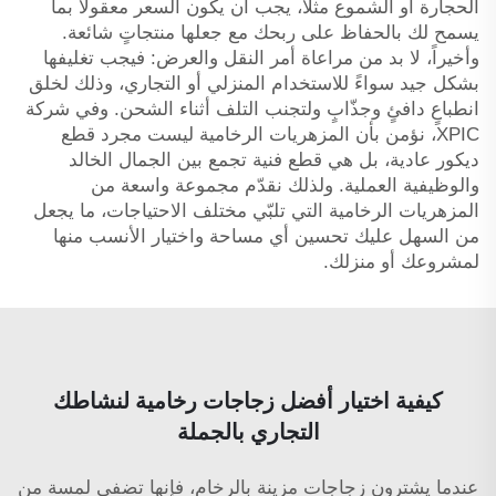
الحجارة أو الشموع مثلاً، يجب أن يكون السعر معقولاً بما
يسمح لك بالحفاظ على ربحك مع جعلها منتجاتٍ شائعة.
وأخيراً، لا بد من مراعاة أمر النقل والعرض: فيجب تغليفها
بشكل جيد سواءً للاستخدام المنزلي أو التجاري، وذلك لخلق
انطباعٍ دافئٍ وجذّابٍ ولتجنب التلف أثناء الشحن. وفي شركة
XPIC، نؤمن بأن المزهريات الرخامية ليست مجرد قطع
ديكور عادية، بل هي قطع فنية تجمع بين الجمال الخالد
والوظيفية العملية. ولذلك نقدّم مجموعة واسعة من
المزهريات الرخامية التي تلبّي مختلف الاحتياجات، ما يجعل
من السهل عليك تحسين أي مساحة واختيار الأنسب منها
لمشروعك أو منزلك.
كيفية اختيار أفضل زجاجات رخامية لنشاطك
التجاري بالجملة
عندما يشترون زجاجات مزينة بالرخام، فإنها تضفي لمسة من