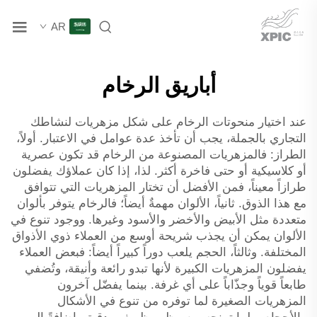
AR
أباريق الرخام
عند اختيار منحوتات الرخام على شكل مزهريات لنشاطك
التجاري بالجملة، يجب أن تأخذ عدة عوامل في الاعتبار. أولاً،
الطراز: فالمزهريات المصنوعة من الرخام قد تكون عصرية
أو كلاسيكية أو حتى فاخرة أكثر. لذا، إذا كان عملاؤك يفضلون
طرازاً معيناً، فمن الأفضل أن تختار المزهريات التي تتوافق
مع هذا الذوق. ثانياً، الألوان مهمةٌ أيضاً؛ فالرخام يتوفر بألوان
متعددة مثل الأبيض والأخضر والأسود وغيرها. ووجود تنوع في
الألوان يمكن أن يجذب شريحة أوسع من العملاء ذوي الأذواق
المختلفة. وثالثاً، الحجم يلعب دوراً كبيراً أيضاً: فبعض العملاء
يفضلون المزهريات الكبيرة لأنها تبدو رائعة وأنيقة، وتُضفي
طابعاً قوياً وجذّاباً على أي غرفة. بينما يفضّل آخرون
المزهريات الصغيرة لما توفره من تنوع في الأشكال