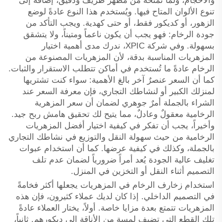
والأحجام، ولما تمنحه من مظهر ظريف ودقيق، إضافةً إلى
تنوع الألوان المتاح فيها. ويُستخدم هذا النوع عادةً لوضع
الزهور، أو كديكور فقط، أو حتى كهدية. ويجب التأكد من
جودة الرخام: فهو يجب أن يكون ناعماً ومتيناً، ولا يتشقق
بسهولة. وفي شركة XPIC، ندرك مدى أهمية اختيار
المزهريات المناسبة بدقة، لأن المزهريات المصنوعة من
الرخام عادةً ما تُستخدم في أماكن تتطلب الاستقرار والثبات.
كما أن السعر عنصرٌ آخر بالغ الأهمية: سواء كنت تشتريها
لمنزلك الكبير أو لنشاطك التجاري، فإن معرفة السعر عند
الشراء بالجملة أمرٌ جوهري لضمان أن سعر المزهرية
الرخامية معقولٌ وعادلٌ، مما يتيح لك تحقيق هامش ربح جيد.
وأخيراً، يجب أن تفكر في كيفية اختيار أفضل المزهريات
الرخامية من حيث سهولة النقل والتوزيع في نشاطك التجاري
بالجملة، وكذلك في كيفية عرضها. كما أن استخدام عبوات
تغليف عالية الجودة يُعد أمراً ضرورياً لضمان عدم تلف
التصميم أثناء النقل أو التخزين في المنزل.
استخدام زخارف الرخام في المزهريات يجعلها أكثر فخامةً
في التصميم الداخلي. إذا كان لديك عملاء كثيرون، فإن هذه
المزهريات تتمتع بعدة مزايا خاصة. أولاً، يختار العملاء عادةً
تلك القطع التي تضيف لمسة من الأناقة إلى ديكورهم. ثانياً،