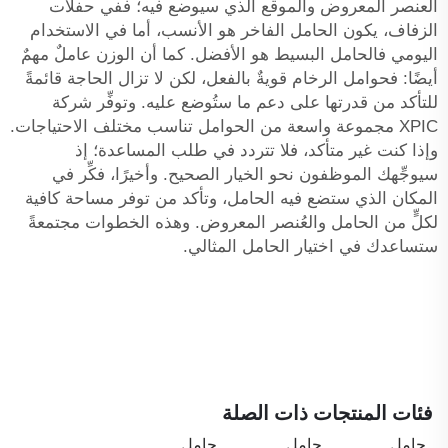
العنصر المعروض والموقع الذي سيوضع فيه؛ ففي حفلات
الزفاف، يكون الحامل الفاخر هو الأنسب، أما في الاستخدام
اليومي فالحامل البسيط هو الأفضل. كما أن الوزن عاملٌ مهمٌ
أيضًا: فحوامل الرخام قويةٌ بالفعل، لكن لا تزال الحاجة قائمةً
للتأكد من قدرتها على دعم ما ستُوضع عليه. وتوفِّر شركة
XPIC مجموعة واسعة من الحوامل تناسب مختلف الاحتياجات.
وإذا كنت غير متأكد، فلا تتردد في طلب المساعدة؛ إذ
سيوجِّهك الموظفون نحو الخيار الصحيح. وأخيرًا، فكِّر في
المكان الذي ستضع فيه الحامل، وتأكد من توفر مساحة كافية
لكلٍّ من الحامل والعُنصر المعروض. وهذه الخطوات مجتمعةً
ستساعدك في اختيار الحامل المثالي.
فئات المنتجات ذات الصلة
حامل
حامل
حامل