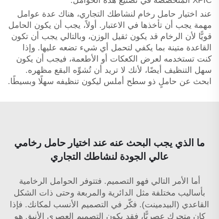
XPIC المتخصصة في تصنيع هذه الحوامل.
عند اختيار حامل رخام لنشاطك التجاري، هناك عدة عوامل
مهمة يجب أن تأخذها في الاعتبار. أولاً، يجب أن يكون الحامل
قويًّا لأن الرخام قد يكون ثقيل الوزن، وبالتالي يجب أن تكون
القاعدة متينة بما يكفي لتحمل أي شيء تضعه عليها. وإذا
كنت تستخدمه لعرض الكعكات أو الأطعمة، فيجب أن يكون
سهل التنظيف أيضًا، لأنك لا تريد أن تُشوِّه البقع مظهره.
ابحث عن حاملٍ ذو سطح أملس ليكون تنظيفه سهلًا وبسيطًا.
ما الذي يجب البحث عنه عند اختيار حامل رخامي
عالي الجودة لنشاطك التجاري
أما الأمر التالي فهو التصميم. فتتوفر الحوامل الرخامية
بأساليب مختلفة مثل الدائرية والمربعة وحتى ذات الشكل
القاعدي (البيدمينت). فكّر في التصميم الأنسب لمكانك. فإذا
كان متجرك عصريًّا، فقد يكون التصميم العصري الأنيق هو