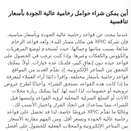
أين يمكن شراء حوامل رخامية عالية الجودة بأسعار
تنافسية
عندما تبحث عن قواعد رخامية عالية الجودة وبأسعار مناسبة،
فإن شركة XPIC هي مكان ممتاز للبدء. وتُعد قواعد الرخام
شائعةً بسبب متانتها وجمالها، حيث تُستخدم لوضع المزهريات
والكؤوس والكعكات وغيرها. وإذا كنت ترغب في الحصول على
قواعد جيدة دون إنفاقٍ كبير، فلديك عدة خيارات. أولاً، يمكنك
التحقق من المتاجر الإلكترونية، إذ تقدِّم العديد من المواقع
قواعد رخامية بأسعار مختلفة. واقرأ دائمًا آراء العملاء لمعرفة
ما إذا كانت هذه القواعد تستحق الشراء. وأحيانًا تُطرح عروض
ترويجية أو خصومات، لذا انتبه لها. كما يمكنك زيارة محلات
الأثاث أو السلع المنزلية المحلية لرؤية القواعد ولمسها قبل
الشراء، مما يساعدك في اتخاذ القرار واختيار الأنسب لك.
وغالبًا ما تقدِّم XPIC عروضًا خاصة، لذا قد تحصل على قواعد
رخامية عالية الجودة وبسعر أقل. ومن المهم مقارنة الأسعار
بين المتاجر الإلكترونية والمحلات الفعلية للحصول على أفضل