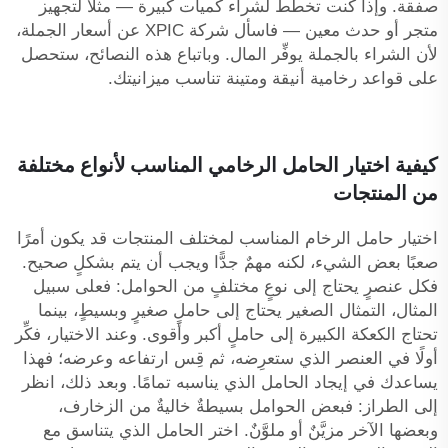
صفقة. وإذا كنت تخطط لشراء كميات كبيرة — مثلًا لتجهيز
متجر أو حدث معين — فاسأل شركة XPIC عن أسعار الجملة،
لأن الشراء بالجملة يوفِّر المال. وباتباع هذه النصائح، ستحصل
على قواعد رخامية أنيقة ومتينة تناسب ميزانيتك.
كيفية اختيار الحامل الرخامي المناسب لأنواع مختلفة
من المنتجات
اختيار حامل الرخام المناسب لمختلف المنتجات قد يكون أمرًا
صعبًا بعض الشيء، لكنه مهمٌ جدًّا ويجب أن يتم بشكلٍ صحيح.
فكل عنصرٍ يحتاج إلى نوعٍ مختلفٍ من الحوامل: فعلى سبيل
المثال، التمثال الصغير يحتاج إلى حاملٍ صغيرٍ وبسيطٍ، بينما
تحتاج الكعكة الكبيرة إلى حاملٍ أكبر وأقوى. وعند الاختيار، فكِّر
أولًا في العنصر الذي ستعرِضه، ثم قِس ارتفاعه وعرضه؛ فهذا
يساعدك في إيجاد الحامل الذي يناسبه تمامًا. وبعد ذلك، انظر
إلى الطراز: فبعض الحوامل بسيطةٌ خاليةٌ من الزخارف،
وبعضها الآخر مزيَّنٌ أو ملوَّنٌ. اختر الحامل الذي يتناسق مع