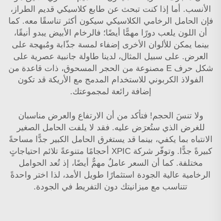
الأنسب. أما إذا كنت تبحث عن طابع كلاسيكي قديم الطراز،
فإن الحامل الرخامي الكلاسيكي سيكون أكثر تناسقًا معه. كما
أن اللون يلعب دورًا مهمًّا أيضًا؛ فالرخام الأبيض يبدو أنيقًا،
بينما يمكن للألوان الأخرى إضفاء لمسة جذّابة ومُبهجة على
العرض. على سبيل المثال، لدينا
طاولة جانبية عصرية على
شكل حرف E مصنوعة من الحجر المسحوق، ذات قاعدة من
الفولاذ الكربوني للاستخدام المدمج مع الأريكة
قد تكون
إضافة رائعة لمجموعتك.
ولا تنسَ الحجم! فتأكد من أن الارتفاع والعرض مناسبان
للغرض الذي ستُعرَض عليه. فقد لا يلفت الحامل الصغير
الانتباه بما يكفي، بينما قد يستغرق الحامل الكبير جدًّا مساحةً
كبيرةً جدًّا. وتوفّر شركة XPIC أحجامًا متنوعةً تلائم احتياجاتٍ
مختلفة. كما أن السعر عاملٌ مهمٌّ أيضًا، إذ تُعد الحوامل
الرخامية عالية الجودة استثمارًا طويل الأمد، لذا اختر واحدةً
تتناسب مع ميزانيتك دون التفريط في الجودة.