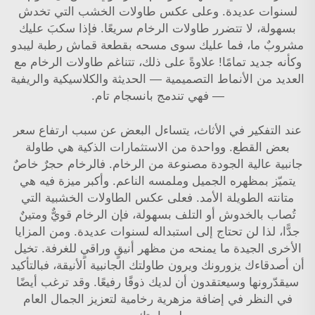
لسنوات عديدة. وعلى عكس طاولات الخشب التي تخدش
بسهولة، لا تتضرر طاولات الرخام سريعًا. فإذا سكبَ عليك
مشروبٌ ما، فما عليك سوى مسحه بقطعة قماش رطبة ليبدو
وكأنه جديد تمامًا! علاوةً على ذلك، تتناغم طاولات الرخام مع
العديد من الأنماط التصميمية — الحديثة والكلاسيكية والريفية
— فهي تندمج بانسجام تام.
عند التفكير في الأثاث، يتساءل البعض عن سبب ارتفاع سعر
بعض القطع. وواحدة من الاستثمارات الذكية هي طاولة
جانبية عالية الجودة مصنوعة من الرخام. فالرخام حجرٌ خاصٌ
يتميّز بمظهره الجميل وملمسه الناعم. وأكبر ميزة فيه هي
متانته الطويلة الأمد. فعلى عكس الطاولات الخشبية التي
تُصاب بالخدوش أو التلف بسهولة، فإن الرخام قويٌّ ومتينٌ
جدًّا، لذا لن تحتاج إلى استبداله لسنوات عديدة. ومن المزايا
الأخرى الجيدة ما يمنحه من مظهر أنيقٍ وراقيٍ للغرفة. تخيل
أن أصدقاءك يزورونك ويرون طاولتك الجانبية الأنيقة، فبالتأكيد
سيقدّرونها وسيعتقدون أن لديك ذوقًا رفيعًا. وقد ترغب أيضًا
في النظر في إضافة
مزهرية رخامية
لتعزيز الجمال العام