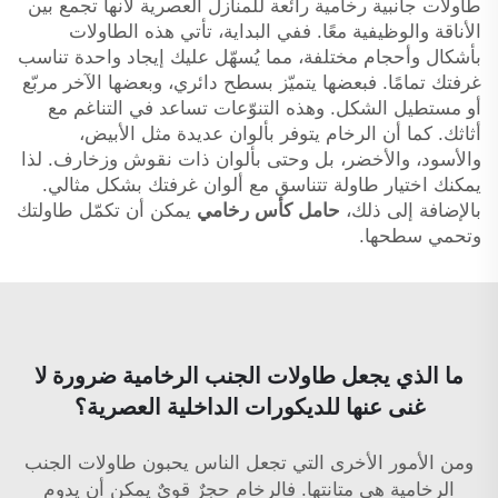
طاولات جانبية رخامية رائعة للمنازل العصرية لأنها تجمع بين
الأناقة والوظيفية معًا. ففي البداية، تأتي هذه الطاولات
بأشكال وأحجام مختلفة، مما يُسهّل عليك إيجاد واحدة تناسب
غرفتك تمامًا. فبعضها يتميّز بسطح دائري، وبعضها الآخر مربّع
أو مستطيل الشكل. وهذه التنوّعات تساعد في التناغم مع
أثاثك. كما أن الرخام يتوفر بألوان عديدة مثل الأبيض،
والأسود، والأخضر، بل وحتى بألوان ذات نقوش وزخارف. لذا
يمكنك اختيار طاولة تتناسق مع ألوان غرفتك بشكل مثالي.
بالإضافة إلى ذلك،
حامل كأس رخامي
يمكن أن تكمّل طاولتك
وتحمي سطحها.
ما الذي يجعل طاولات الجنب الرخامية ضرورة لا
غنى عنها للديكورات الداخلية العصرية؟
ومن الأمور الأخرى التي تجعل الناس يحبون طاولات الجنب
الرخامية هي متانتها. فالرخام حجرٌ قويٌ يمكن أن يدوم