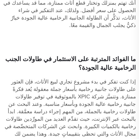
أنك تهتم بمنزلك وتختار قطع أثاث ممتازة، مما قد يساعدك في
الحصول على سعر أفضل. ولذلك، عند التفكير في شراء
الأثاث، تذكَّر أن الطاولة الجانبية الرخامية عالية الجودة خيارٌ
ذكيٌّ يجلب الجمال والقيمة معًا.
ما الفوائد المترتبة على الاستثمار في طاولات الجنب
الرخامية عالية الجودة؟
إذا كنت تفكر في بدء مشروع تجاري لبيع الأثاث، فإن العثور
على طاولات جانبية رخامية بأسعار جملة معقولة يُعد فكرةً
ممتازة. وتتميَّز شركة XPIC بالموثوقية في توفير طاولات
جانبية رخامية عالية الجودة وبأسعار مناسبة. وعند البحث عن
طاولات رخامية بالجملة، من المهم إجراء دراسة معمَّقة. ابدأ
بالبحث عبر الإنترنت، حيث تقدِّم العديد من المورِّدين طاولات
رخامية بالكميات الكبيرة. وابحث عن الشركات المتخصِّصة في
مجال الأثاث والتي تحظى بتقييماتٍ جيدة. وهذا يضمن لك