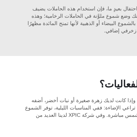
حتفال بعيدٍ ما، فإن استخدام هذه الحاملات يضيف
مكنك وضع شموع ملوَّنة في الحاملات الرخامية؛ وهذه
لشموع البيضاء أو الذهبية لأنها تمنح المائدة مظهرًا
زخرفي إضافي.
فعاليات؟
وإذا كانت لديك زهرة صغيرة أو نبات أخضر، أضفه
راعي الإضاءة: ففي المناسبات الليلية، توفر الشموع
المشتعلة أجواءً دافئة ومريحة، أما في النهار فقد يكون من الأفضل تركها غير مشتعلة أو وضعها في أماكن تتلقى أشعة الشمس مباشرة. وفي شركة XPIC لدينا العديد من