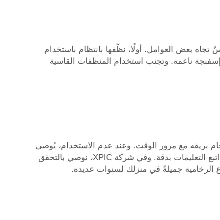
 تجاه بعض العوامل. أولًا، نظّفها بانتظام باستخدام
إسفنجة ناعمة. وتجنب استخدام المنظفات القاسية
م بريقه مع مرور الوقت. وعند عدم الاستخدام، يُوصى
بتخزينها في مكان بارد وجاف. وإذا ظهرت خدوش أو فقدت بريقها، فيمكن استخدام ملمع الرخام لاستعادة لمعانها؛ فقط اتبع التعليمات بدقة. وفي شركة XPIC، نوصي بالتحقق
 الرخامية جميلةً في منزلك لسنوات عديدة.