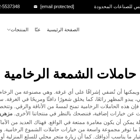
س للصناعات المحدودة
[email protected]
2-5537348
الصفحة الرئيسية
عنّا
المنتجات
حاملات الشمعة الرخامية
، ويمكنها أن تُضفي إشراقًا على أي غرفة. وهي مصنوعة من الرخام، 
يبدو المظهر رائعًا، كما يخلق شعورًا دافئًا ومريحًا في الغرفة.
ث عن خيارات إضافية، فننصحك بالنظر في منتجاتنا الأخرى.
مزهري
يمكن أن يكون مغامرة ممتعة في الواقع. فهناك العديد من الأماكن
ةً ما توفر مجموعة واسعة من خيارات حاملات الشموع الرخامية. وتع
 ما يناسب أذواقك. كما أن زيارة متجر محلي للسلع المنزلية أو 