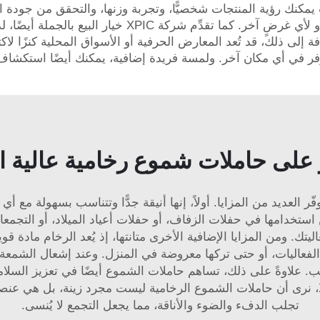
نك رؤية المنتجات شخصيًّا، وتجربة وزنها، والتحقق من جودة ا
بالجملة إذا كنت بحاجة إلى كميات كبيرة لمناسبةٍ ما أو 
ضافة إلى ذلك، قد تُعد المعارض الحرفية أو الأسواق المحلية كنزًا 
متوفر في أي مكان آخر. ولمسة فريدة إضافية، يمكنك أيضًا استكشاف
 على حاملات شموع رخامية عالية ا
 العديد من المزايا. أولاً، إنها أنيقة جدًّا وتتناسب بسهولة مع 
ستخدامها في حفلات الزفاف، أو حفلات أعياد الميلاد، أو التجمعات 
اليتك. ومن المزايا الإضافية الأخرى متانتها، إذ يُعد الرخام مادة
 الفعاليات، أو حتى تركها معروضة في المنزل. وعند إشعال الشمع
ب. علاوةً على ذلك، تساهم حاملات الشموع أيضًا في تعزيز السلام
شمعها في كل مكان على الطاولة. وفي شركة XPIC، نرى أن حاملات الشموع الرخامية ليست مجر
تجلب الدفء والضوء والأناقة، مما يجعل التجمع لا يُنسى.