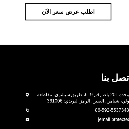
اطلب عرض سعر الآن
تصل بنا
الوحدة 201 باء، رقم 619، طريق سيشوي، مقاطعة
لي، شيامن، الصين. الرمز البريدي: 361006