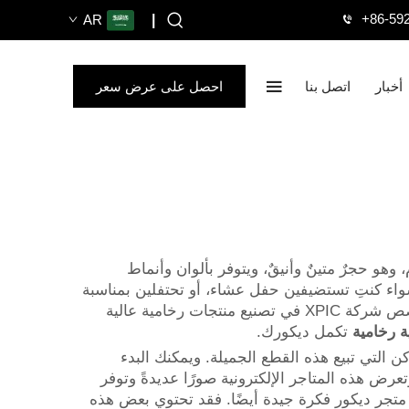
+86-59
AR
|
أخبار
اتصل بنا
احصل على عرض سعر
وهو حجرٌ متينٌ وأنيقٌ، ويتوفر بألوان وأنماط
 سواء كنتِ تستضيفين حفل عشاء، أو تحتفلين بمناسبة
خاصة، أو حتى تسترخين في منزلك في أمسية هادئة، فإن هذه الحاملات الرخامية تمنح لمسةً من الأناقة والرقي. وتتخصص شركة XPIC في تصنيع منتجات رخامية عالية
ة رخامية
تكمل ديكورك.
 التي تبيع هذه القطع الجميلة. ويمكنك البدء
رض هذه المتاجر الإلكترونية صورًا عديدةً وتوفر
متجر ديكور فكرة جيدة أيضًا. فقد تحتوي بعض هذه