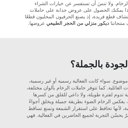
لرخام. ولا تنسَ أن تستفسر عن خيارات الشراء
لأي غرضٍ آخر. كما تقدِّم شركة XPIC خيار البيع بالجملة أيضًا، لذا يمكنك الحصول على عروض جذابة على حاملات
لاكتشاف قطع فريدة، إذ يصنع الحرفيون المحليون قطعًا
 منتجاتنا
ديكور منزلي من الحجر الطبيعي
عروضها.
لجودة بالجملة؟
أي موضوع. سواء كانت الفعالية رسمية أو غير رسمية،
العائلية. كما تتوفر حاملات الرخام بألوان مختلفة،
 قوية تدوم لفترة طويلة، ولا داعي للقلق من كسرها
ة، يعكس الرخام الضوء بطريقة جميلة ويخلق أجواءً
ة، لأنها تحافظ على استقرار الشمعة وتمنع تساقط
د زينة، بل هي عنصرٌ يحسّن التجربة لجميع الحاضرين في الفعالية. فهي