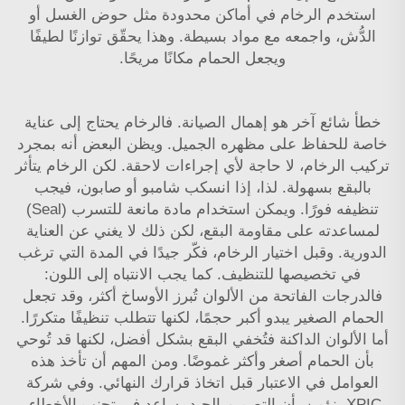
استخدم الرخام في أماكن محدودة مثل حوض الغسل أو
الدُّش، واجمعه مع مواد بسيطة. وهذا يحقّق توازنًا لطيفًا
ويجعل الحمام مكانًا مريحًا.
خطأ شائع آخر هو إهمال الصيانة. فالرخام يحتاج إلى عناية
خاصة للحفاظ على مظهره الجميل. ويظن البعض أنه بمجرد
تركيب الرخام، لا حاجة لأي إجراءات لاحقة. لكن الرخام يتأثر
بالبقع بسهولة. لذا، إذا انسكب شامبو أو صابون، فيجب
تنظيفه فورًا. ويمكن استخدام مادة مانعة للتسرب (Seal)
لمساعدته على مقاومة البقع، لكن ذلك لا يغني عن العناية
الدورية. وقبل اختيار الرخام، فكّر جيدًا في المدة التي ترغب
في تخصيصها للتنظيف. كما يجب الانتباه إلى اللون:
فالدرجات الفاتحة من الألوان تُبرز الأوساخ أكثر، وقد تجعل
الحمام الصغير يبدو أكبر حجمًا، لكنها تتطلب تنظيفًا متكررًا.
أما الألوان الداكنة فتُخفي البقع بشكل أفضل، لكنها قد تُوحي
بأن الحمام أصغر وأكثر غموضًا. ومن المهم أن تأخذ هذه
العوامل في الاعتبار قبل اتخاذ قرارك النهائي. وفي شركة
XPIC، نؤمن بأن التصميم الجيد يساعد في تجنب الأخطاء،