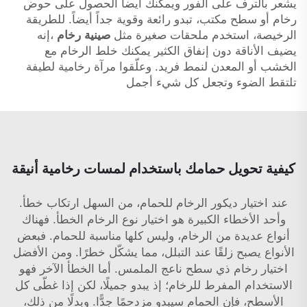
يشعر بالترف على الفور ويمكنك أيضاً الحصول على حوض
رخام أو سطح مكتب، تبدو رائعة وقوية جداً أيضاً. للطريقة
الرخيصة، استخدم ملحقات صغيرة مثل
صينية رخام
،إنه
يضيف الأناقة دون إنفاق الكثير يمكنك خلط الرخام مع
الخشب أو المعدن لنمط فريد. وعلّقوا مرآة رخامية لطيفة
تلتقط الضوء وتجعل كل شيء أجمل
كيفية تحويل حمامك باستخدام لمسات رخامية أنيقة
عند اختيار ديكور الرخام للحمام، من السهل ارتكاب خطأ.
وأحد الأخطاء الكبيرة هو اختيار نوع الرخام الخطأ. فهناك
أنواع عديدة من الرخام، وليس كلها مناسبة للحمام. فبعض
الأنواع يصبح زلقًا عند التبلل، مما يشكّل خطرًا. ومن الأفضل
اختيار رخام ذي سطح ناعج الملمس. أما الخطأ الآخر فهو
الاستخدام المفرط للرخام؛ إذ يبدو جميلًا، لكن إذا غطّى كل
الأسطح، فإن الحمام سيبدو مزدحمًا جدًّا. وبدلًا من ذلك،