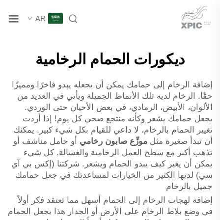
AR
ديكورات الحمام الرخامية
إضافة الرخام إلى حمامك يمكن أن يجعله يبدو فاخرًا ومميزًا
حقًا. الرخام لديه تلك الأنماط الجميلة ويأتي في العديد من
الألوان، الأبيض، الرمادي، في بعض الأحيان حتى الوردي.
يجعل حمامك يشعر وكأنه منتجع صحي كل يوم! إذا أردت
تغيير الحمام بالرخام، لا داعي للقيام بكل شيء كبير. يمكنك
أن تبدأ صغيرة مثل
موزِّع صابون رخامي
أو حامل مناشف أو
تذهب أكبر مع سطح العمل الرخامية والغسالة. كل شيء
يمكن أن يغير كيف يبدو الحمام ويشعر. شركتنا (إكس بي آي
سي) لديها الكثير من الخيارات لمساعدتك في جعل حمامك
جميل بالرخام
إضافة لهجات الرخام إلى الحمام أسهل مما تعتقد فكر أولاً
في وضع بلاط الرخام على الأرض أو الجدار هذا يجعل الحمام