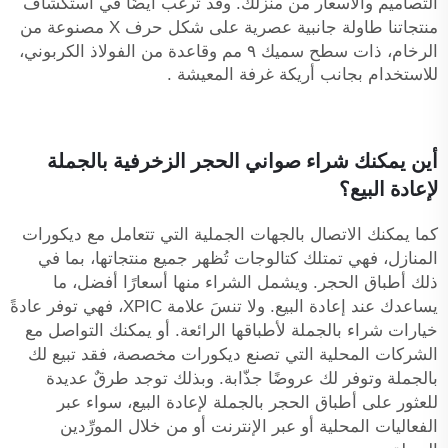
التصاميم والأسعار من منزلك. وقد ترغب أيضًا في استكشاف
منتجاتنا
طاولة جانبية عصرية على شكل حرف X مصنوعة من
الرخام، ذات سطح سميك ٩ مم وقاعدة من الفولاذ الكربوني،
للاستخدام بجانب أريكة غرفة المعيشة
.
أين يمكنك شراء صواني الحجر الزخرفية بالجملة
لإعادة البيع؟
كما يمكنك الاتصال بالجهات الجملية التي تتعامل مع ديكورات
المنازل، فهي تمتلك كتالوجات تُظهر جميع منتجاتها، بما في
ذلك أطباق الحجر. ويشمل الشراء منها أسعارًا أفضل، ما
يساعدك عند إعادة البيع. ولا تنسَ علامة XPIC، فهي توفر عادةً
خيارات شراء بالجملة لأطباقها الرائعة. أو يمكنك التواصل مع
الشركات المحلية التي تصنع ديكورات مخصصة، فقد تبيع لك
بالجملة وتوفر لك عروضًا جذّابة. وبذلك توجد طرقٌ عديدة
للعثور على أطباق الحجر بالجملة لإعادة البيع، سواء عبر
الفعاليات المحلية أو عبر الإنترنت أو من خلال المورِّدين