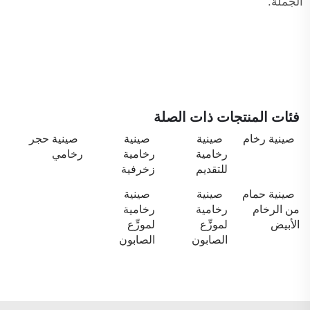
الجملة.
فئات المنتجات ذات الصلة
صينية رخام
صينية
صينية
صينية حجر
رخامية
رخامية
رخامي
للتقديم
زخرفية
صينية حمام
صينية
صينية
من الرخام
رخامية
رخامية
الأبيض
لموزِّع
لموزِّع
الصابون
الصابون