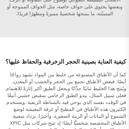
وبعضها يحتوي على حواف خاصة، مثل الحواف المموجة أو
المسنّنة، ما يمنحها شخصيةً مميزةً ومظهرًا فريدًا.
كيفية العناية بصينية الحجر الزخرفية والحفاظ عليها؟
كما أن الأطباق المصنوعة من خليط من المواد تشهد رواجًا
أيضًا. فبعض الأطباق تجمع بين الحجر والخشب أو المعدن،
ويُنتج هذا الخليط تباينًا جذّابًا ويجعل الطبق أكثر إثارةً للاهتمام.
فعلى سبيل المثال، يبدو الطبق الرخامي بمقبض خشبي أنيقًا
في الوقت نفسه الذي يوحي فيه بالبساطة الريفية. ويستخدم
الكثيرون هذه الأطباق في المطبخ أو غرفة المعيشة لوضع
الشموع أو النباتات أو الزينة الصغيرة. وأخيرًا، تزداد شعبية
الأطباق المخصصة شخصيًّا أيضًا؛ إذ تتيح شركات مثل XPIC