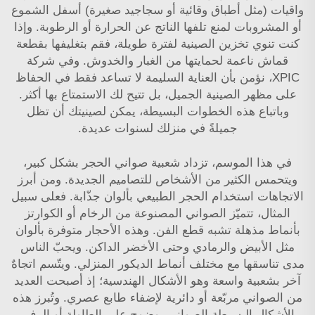
واقيات (مثل أطباق وقائية أو سجاجيد صغيرة) أسفل الشموع
أو المشروبات لمنع تلفها الناتج عن الحرارة أو الرطوبة. وإذا
كنت تنوي تخزين الصينية لفترة طويلة، فقم بتغليفها بقطعة
قماش ناعمة لحمايتها من الغبار والخدوش. وفي شركة
XPIC، نؤمن بأن العناية السليمة لا تساعد فقط في الحفاظ
على مظهر الصينية الجميل، بل تتيح لك الاستمتاع بها أكثر.
وباتباع هذه الخطوات البسيطة، يمكن لصينيتك أن تظل
جميلةً في منزلك لسنوات عديدة.
في هذا الموسم، تزداد شعبية صواني الحجر بشكل كبير،
ويتحمس الكثير من الأشخاص للتصاميم الجديدة. ومن أبرز
الاتجاهات استخدام الحجر الطبيعي بألوان جذّابة. فعلى سبيل
المثال، تتميّز الصواني المصنوعة من الرخام أو الكوارتز
بأنماط مذهلة تشبه قطع الفن. وهذه الأحجار متوفرة بألوان
مثل الأبيض والرمادي وحتى الأخضر الداكن. ويحبّ الناس
مدى تناسقها مع مختلف أنماط الديكور المنزلي. ويتّسم اتجاهٌ
آخر بشعبية واسعة وهو الأشكال الهندسية؛ إذ أصبحت العديد
من الصواني مربّعة أو دائرية لإضفاء طابع عصري. وتُبرز هذه
الأشكال البسيطة الصواني بوضوح على الطاولة أو الرف.