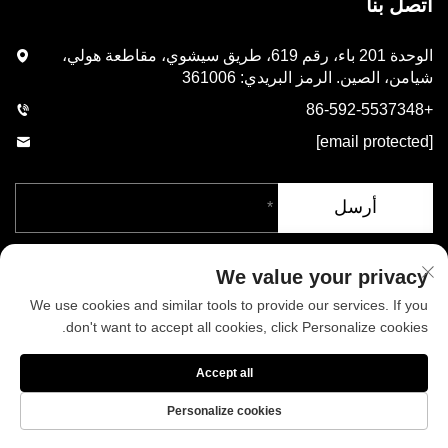
اتصل بنا
الوحدة 201 باء، رقم 619، طريق سيشوي، مقاطعة هولي،
شيامن، الصين. الرمز البريدي: 361006
+86-592-5537348
[email protected]
أرسل
We value your privacy
We use cookies and similar tools to provide our services. If you
don't want to accept all cookies, click Personalize cookies.
حقوق الطبع والنشر © شركة شيامن فينيكس للصناعات المحدودة. جميع
Accept all
الحقوق محفوظة
سياسة الخصوصية
المدونة
Personalize cookies
من نحن
الأخبار
اتصل بنا