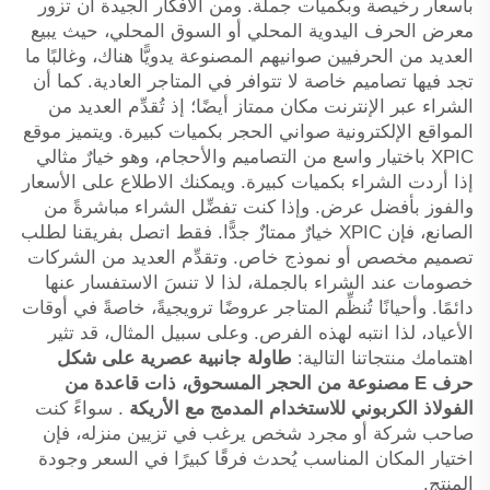
بأسعار رخيصة وبكميات جملة. ومن الأفكار الجيدة أن تزور
معرض الحرف اليدوية المحلي أو السوق المحلي، حيث يبيع
العديد من الحرفيين صوانيهم المصنوعة يدويًّا هناك، وغالبًا ما
تجد فيها تصاميم خاصة لا تتوافر في المتاجر العادية. كما أن
الشراء عبر الإنترنت مكان ممتاز أيضًا؛ إذ تُقدِّم العديد من
المواقع الإلكترونية صواني الحجر بكميات كبيرة. ويتميز موقع
XPIC باختيار واسع من التصاميم والأحجام، وهو خيارٌ مثالي
إذا أردت الشراء بكميات كبيرة. ويمكنك الاطلاع على الأسعار
والفوز بأفضل عرض. وإذا كنت تفضِّل الشراء مباشرةً من
الصانع، فإن XPIC خيارٌ ممتازٌ جدًّا. فقط اتصل بفريقنا لطلب
تصميم مخصص أو نموذج خاص. وتقدِّم العديد من الشركات
خصومات عند الشراء بالجملة، لذا لا تنسَ الاستفسار عنها
دائمًا. وأحيانًا تُنظِّم المتاجر عروضًا ترويجيةً، خاصةً في أوقات
الأعياد، لذا انتبه لهذه الفرص. وعلى سبيل المثال، قد تثير
اهتمامك منتجاتنا التالية:
طاولة جانبية عصرية على شكل
حرف E مصنوعة من الحجر المسحوق، ذات قاعدة من
الفولاذ الكربوني للاستخدام المدمج مع الأريكة
. سواءً كنت
صاحب شركة أو مجرد شخص يرغب في تزيين منزله، فإن
اختيار المكان المناسب يُحدث فرقًا كبيرًا في السعر وجودة
المنتج.