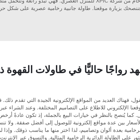
الذي تمنحه طاولة القهوة الدائرية المصنوعة من الرخام من شركة XPIC للمنزل ال
ننصحك بزيارة موقعنا.
طاولة جانبية رخامية عصرية على شكل حر
د رواجًا حاليًّا في طاولات القهوة 
عنا الإلكتروني للاطلاع على التصاميم المختلفة. وعند الشراء عبر
ل. كما يُنصح بالنظر في خيارات البيع بالجملة، إذ تكون عادةً أرخص م
الأسعار بين عدة مواقع إلكترونية للوصول إلى أفضل صفقة. ولا تنس
امية بعدة ألوان وتصاميم، لذا اختر منها ما يناسب ذوقك. وإذا لم
نا مساعدتك في العثور على الطاولة الدائرية الرخامية المثالية. والتسوق ع