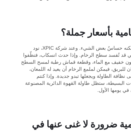
مية بأسعار جملة؟
العناية بطاولة القهوة الدائرية المصنوعة من الرخام أمرٌ مهم للحفاظ على مظهرها الجميل لفترة طويلة. فالرخام جميلٌ لكنه حساسٌ بعض الشيء. وعند شركة XPIC، نود
لتي قد تُفسد سطح الرخام. وإذا حدث انسكاب، فنظّفوا
صابون خفيف مع الماء، وقطعة قماش رطبة لمسح السطح
 للبريق، فيمكن لملمع الرخام أن يعيد له اللمعان،
 نظافة الطاولة ويجعلها تبدو جديدة. وإذا كنتم
وات البسيطة، ستظل طاولة القهوة الدائرية المصنوعة
ية ضرورة لا غنى عنها في