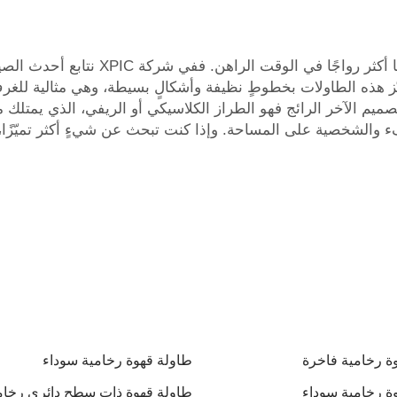
تتوفر طاولات قهوة دائرية رخامية بعدة ت
يّز هذه الطاولات بخطوطٍ نظيفة وأشكالٍ بسيطة، وهي مثالية للغرف
ميم الآخر الرائج فهو الطراز الكلاسيكي أو الريفي، الذي يمتلك مظه
الشخصية على المساحة. وإذا كنت تبحث عن شيءٍ أكثر تميّزًا،
ة رخامية فاخرة
طاولة قهوة رخامية سوداء
ة رخامية سوداء
طاولة قهوة ذات سطح دائري رخا