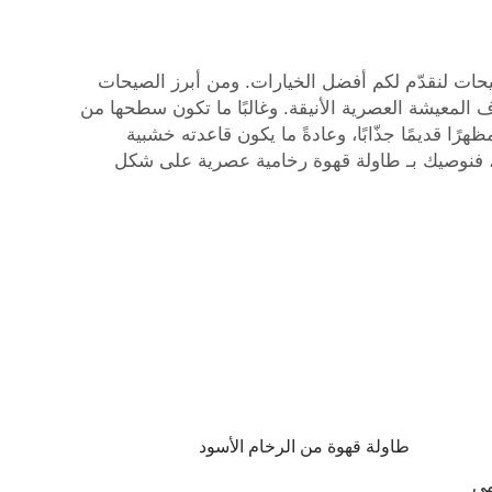
صاميم، وبعضها أكثر رواجًا في الوقت الراهن. ففي شركة XPIC نتابع أحدث الصيحات لنقدّم لكم أفضل الخيارات. ومن أبرز الصيحات
 المعيشة العصرية الأنيقة. وغالبًا ما تكون سطحها من
رًا قديمًا جذّابًا، وعادةً ما يكون قاعدته خشبية
 فنوصيك بـ
طاولة قهوة رخامية عصرية على شكل
طاولة قهوة من الرخام الأسود
مي