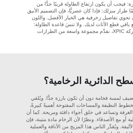
 فيجب أن يكون ارتفاع الطاولة قريبًا جدًّا من
طراز منزلك: فإذا كان عصريًّا، فإن التصميم الأنيق
تي تحوي تفاصيل زخرفية هي الخيار الأفضل. واللون
 مع باقي قطع الأثاث لديك. ولا تنسَ قاعدة الطاولة:
فبعض الطاولات لها قواعد خشبية، بينما تمتلك أخرى أرجلًا معدنية. اختر قاعدة متينة تتناغم جماليًّا مع مساحتك. وفي شركة XPIC، نقدِّم مجموعة واسعة من الطرازات
ح الدائرية الرخامية؟
ضيف لمسة فخامة دون أن تكون بارزة جدًّا. ويُلقي
الخطوط النظيفة والمساحات المفتوحة أهميةً كبيرةً،
ل الغرفة وتساعد في خلق أجواء دافئة ومريحة. كما أن
أو مع الأصدقاء. ونظرًا لأن الرخام مادة متينة، فإن
فة. ويُقدِّر الناس هذا المزيج من الأناقة والعملية