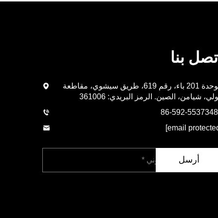
تصل بنا
الوحدة 201 باء، رقم 619، طريق سيشوي، مقاطعة
لي، شيامن، الصين. الرمز البريدي: 361006
أرسل