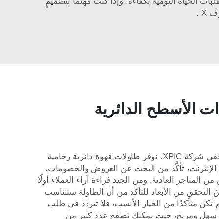
عصري. فهي تبدو رائعةً وتتحمّل متطلبات الحياة اليومية بكفاءة. وإذا كنت مهتمًّا بتصميمٍ
ف X
.
ذات الأسطح الدائرية
إذا كنت تبحث عن طاولة قهوة دائرية رخامية بسعر معقول، فهناك العديد من المواقع الإلكترونية الجيدة التي تقدم ذلك. ففي شركة XPIC، نوفر طاولات قهوة دائرية رخامية
 الإنترنت، تأكَّد من البحث عن العروض والخصومات،
ن المتاجر العادية. ومن الجيد قراءة آراء العملاء أولًا
َ التحقق من الأبعاد للتأكد من أن الطاولة ستتناسب
 تكن متأكدًا من الخيار الأنسب، فلا تتردد في طلب
بر الإنترنت سهل ومريح، حيث يمكنك تصفح عدد كبير من