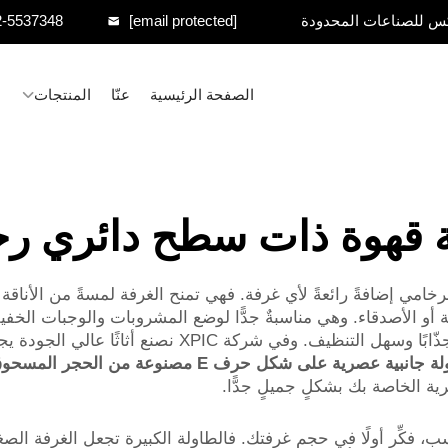
س للصناعات المحدودة
[email protected]
2-5537348
الصفحة الرئيسية
عنّا
المنتجات
 قهوة ذات سطح دائري ر
مي إضافةً رائعةً لأي غرفة. فهي تمنح الغرفة لمسةً من الأناقة وال
 الأصدقاء. وهي مناسبةٌ جدًّا لوضع المشروبات والوجبات الخفيفة أ
والتفاعل. كما أن سطح الرخام الناعم يمتلك مظهرًا جذّابًا
طاولة جانبية عصرية على شكل حرف E مصنوع
ية الخاصة بك بشكلٍ جميلٍ جدًّا.
 فكِّر أولًا في حجم غرفتك. فالطاولة الكبيرة تجعل الغرفة الصغ