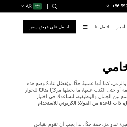
+86-59
AR
|
أخبار
اتصل بنا
احصل على عرض سعر
خامي
رقي، كما أنها عمليةٌ جدًّا. ويُفضّل عادةً وضع هذه
و حتى الكتب عليها، ما يجعلها مركزًا مثاليًا للحوار
 وسهل التنظيف. وفي شركة XPIC نصنع أثاثًا عالي الجودة يجمع بين الجمال والوظيفية، لنساعدك في اختيار
ة من الحجر المسحوق، ذات قاعدة من الفولاذ الكربوني للاستخدام
يرة تبدو مزدحمة جدًّا. لذا يجب أن تقوم بقياس