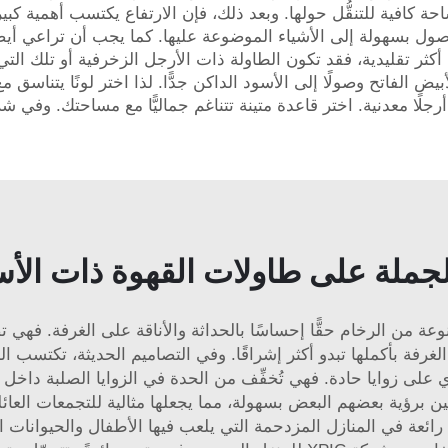
كافية للتنقُّل حولها. وبعد ذلك، فإن الارتفاع يكتسب أهمية كبيرة:
صول بسهولة إلى الأشياء الموضوعة عليها. كما يجب أن تراعي أيضًا 
ك أكثر تقليدية، فقد تكون الطاولة ذات الأرجل الزخرفية أو تلك ال
لأبيض الفاتح وصولًا إلى الأسود الداكن جدًّا. لذا اختر لونًا يتناسق
ملة على طاولات القهوة ذات الأسط
ة من الرخام حقًّا إحساسًا بالحداثة والأناقة على الغرفة. فهي ت
 الغرفة بأكملها تبدو أكثر إشراقًا. وفي التصاميم الحديثة، تكتسب 
حتوي على زوايا حادة. فهي تُخفِّف من الحدة في الزوايا الصلبة داخ
 برؤية بعضهم البعض بسهولة، مما يجعلها مثالية للتجمعات العائلية 
رائعة في المنازل المزدحمة التي يلعب فيها الأطفال والحيوانات الألي