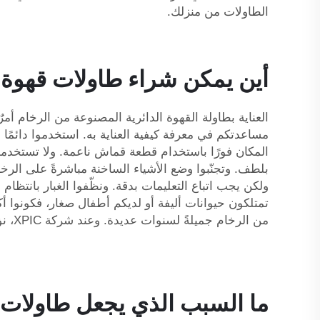
الطاولات من منزلك.
أين يمكن شراء طاولات قهوة ع
مساعدتكم في معرفة كيفية العناية به. استخدموا دائمًا
المكان فورًا باستخدام قطعة قماش ناعمة. ولا تستخد
بلطف. وتجنّبوا وضع الأشياء الساخنة مباشرةً على الرخا
ولكن يجب اتباع التعليمات بدقة. ونظّفوا الغبار بانتظام
تمتلكون حيوانات أليفة أو لديكم أطفال صغار، فكونوا أ
من الرخام جميلةً لسنوات عديدة. وعند شركة XPIC، نؤمن بأن العناية البسيطة تكفي ليبقى مظهر الطاولة مذهلًا كما كان في يومها الأول.
ما السبب الذي يجعل طاولات ا