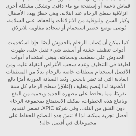
قماش ناعمة أو إسفنجة مع ماء دافئ. وتشكل مشكلة أخرى
انزلاقية سطح الرخام عند ابتلاله، وهي خطرٌ يهدد الأطفال
وكبار السن. وللوقاية من الانزلاقات والحفاظ على السلامة،
يُوصى بوضع حصير استحمام أو سجادة مقاومة للانزلاق.
كما يمكن أن يُصاب الرخام بالخدوش أيضًا. فإذا استُخدمت
أدوات تنظيف خشنة أو أسقط شيء ثقيل عليه، ظهرت
الخدوش على سطحه. ولحمايته، ينبغي استخدام أدوات
لطيفة في التنظيف وعدم سحب الأغراض الثقيلة عليه. ومن
الأفضل استخدام منظفات خاصة بالرخام بدلًا من المنظفات
العادية التي قد تضر بالحجر. ويُعد الصيانة الدورية أمرًا بالغ
الأهمية؛ لذا يُنصح بتغليف (إغلاق) سطح الرخام كل سنة
تقريبًا، مما يحافظ على مظهره الجديد ويحميه من البقع.
وباتباع هذه الخطوات، يمكنك الاستمتاع بمجموعة الرخام
دون القلق من التلف. وفي شركة XPIC، نسعى لتقديم
أفضل تجربة ممكنة، لذا لا تنسَ هذه النصائح للحفاظ على
مجموعاتك في أفضل حالة!