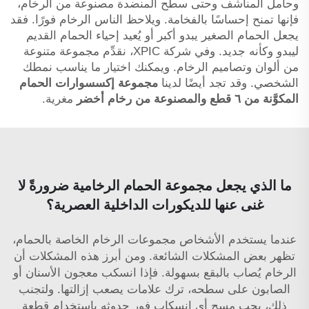
وحامل المناشف وحتى سطح المنضدة مصنوعة من الرخام،
فإنها تمنح إحساسًا بالفخامة. ويلاحظ الناس الرخام فورًا. فقد
يجعل الحمام الصغير يبدو أكبر أو يُعيد إحياء الحمام القديم
ليبدو وكأنه جديد. وفي شركة XPIC، نقدِّم مجموعة متنوعة
من ألوان وتصاميم الرخام. ويمكنك اختيار ما يناسب نمطك
الشخصي. وقد تجد أيضًا لدينا
مجموعة إكسسوارات الحمام
المكوَّنة من ٦ قطع والمصنوعة من رخام أخضر
مغرية.
ما الذي يجعل مجموعة الحمام الرخامية ضرورةً لا
غنى عنها للديكورات الداخلية العصرية؟
عندما يستخدم الأشخاص مجموعات الرخام الخاصة بالحمام،
تظهر بعض المشكلات الشائعة. ومن أبرز هذه المشكلات أن
الرخام يُصاب بالبقع بسهولة. فإذا انسكب معجون الأسنان أو
الصابون على سطحه، ترك علامات يصعب إزالتها. ولتجنب
ذلك، يجب مسح أي انسكاب فور حدوثه باستخدام قطعة