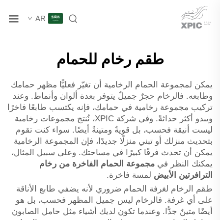
AR
طقم رخام للحمام
يمكن لمجموعة الحمام الرخامية أن تغيّر فعليًّا مظهر حمامك
وطابعه. فالرخام حجرٌ جميلٌ يتوفر بعدة ألوان وأنماط. وعند
تركيب مجموعة رخامية في حمامك، فإنه يكتسب طابعًا فاخرًا
ويبدو أكثر حداثةً. وفي شركة XPIC، نُنتج مجموعات رخامية
ليست أنيقة فحسب، بل قويةٌ ومتينةٌ أيضًا. سواء كنت تقوم
بتحديث منزلك أو تبني منزلًا جديدًا، فإن المجموعة الرخامية
يمكن أن تحدث فرقًا كبيرًا في مساحتك. وعلى سبيل المثال،
يمكنك النظر في
مجموعة الحمام الفاخرة من رخام
الترافرتين الأبيض
لمسة فاخرة.
طقم الرخام لغرفة الحمام ضروري لأنه يضفي طابع الأناقة
على أي غرفة. فالرخام ليس جميل المظهر فحسب، بل هو
أيضًا متينٌ جدًّا. وعندما تكون لديك أشياء مثل حامل الصابون