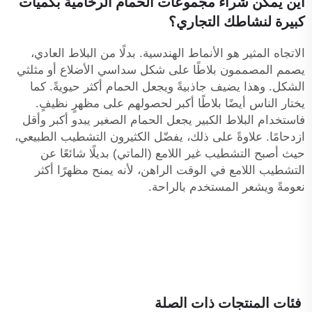
أين يمكن شراء مجموعات الحمام الرخامية بكميات
كبيرة لنشاطك التجاري؟
الاتجاه المثير هو الأنماط الهندسية. بدلًا من البلاط العادي،
يصمم المصممون بلاطًا على شكل سداسي الأضلاع أو مثلثي
الشكل. وهذا يضيف جاذبيةً ويجعل الحمام أكثر حيويةً. كما
يختار الناس أيضًا بلاطًا أكبر لحصولهم على مظهرٍ نظيفٍ.
فاستخدام البلاط الكبير يجعل الحمام الصغير يبدو أكبر وأقل
ازدحامًا. علاوةً على ذلك، يفضّل الكثيرون التشطيب الطبيعي،
حيث أصبح التشطيب غير اللامع (الماتي) بديلًا شائعًا عن
التشطيب اللامع في الوقت الراهن، لأنه يمنح مظهرًا أكثر
نعومةً ويشعر المستخدم بالراحة.
فئات المنتجات ذات الصلة