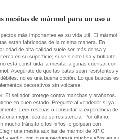
as mesitas de mármol para un uso a
pectos más importantes es su vida útil. El mármol
sitas están fabricadas de la misma manera. En
variedad de alta calidad suele ser más densa y
ca en su superficie; si se siente lisa y brillante,
ómo está construida la mesita: algunas cuentan con
mol. Asegúrate de que las patas sean resistentes y
n débiles, no es una buena opción. Lo que buscas es
elementos decorativos sin volcarse.
r. El sellador protege contra manchas y arañazos.
ntiene en buen estado. Pregunte al vendedor si ya
almente. Leer reseñas o consultar la experiencia de
rá una mejor idea de su resistencia. Por último,
on mucho tránsito o los niños lo golpean con
Elegir una mesita auxiliar de mármol de XPIC
ad y estilo, por lo que perdurará muchos años en su