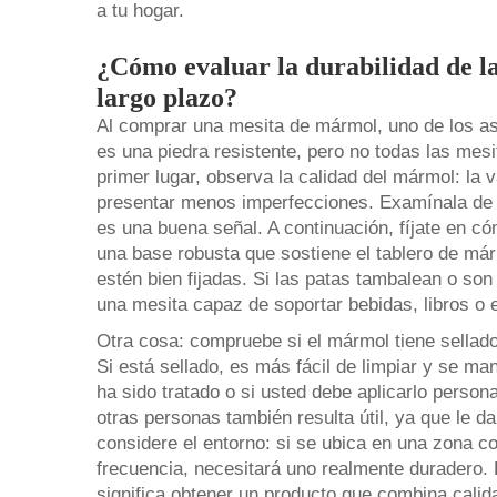
a tu hogar.
¿Cómo evaluar la durabilidad de l
largo plazo?
Al comprar una mesita de mármol, uno de los as
es una piedra resistente, pero no todas las me
primer lugar, observa la calidad del mármol: la 
presentar menos imperfecciones. Examínala de cer
es una buena señal. A continuación, fíjate en c
una base robusta que sostiene el tablero de már
estén bien fijadas. Si las patas tambalean o so
una mesita capaz de soportar bebidas, libros o 
Otra cosa: compruebe si el mármol tiene sellado
Si está sellado, es más fácil de limpiar y se ma
ha sido tratado o si usted debe aplicarlo person
otras personas también resulta útil, ya que le da
considere el entorno: si se ubica en una zona c
frecuencia, necesitará uno realmente duradero. 
significa obtener un producto que combina calid