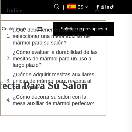
|
ES
Índice
Contáctenos
Solicitar un presupuesto
¿Qué debe tener en cuenta al
seleccionar una mesa auxiliar de
mármol para su salón?
¿Cómo evaluar la durabilidad de las
mesitas de mármol para un uso a
largo plazo?
¿Dónde adquirir mesitas auxiliares
únicas de mármol para reventa al
ecta Para Su Salón
por mayor?
¿Cómo decorar su salón con la
mesa auxiliar de mármol perfecta?